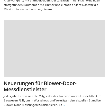
Afterworkparty mit Slambeiträgen: Der 2. Bauslam hat in Schwetzingen
stattgefunden Bauthemen mit Humor und einfach erklärt: Das war die
Mission der sechs Slammer, die am
…
Neuerungen für Blower-Door-
Messdienstleister
Jedes Jahr treffen sich die Mitglieder des Fachverbandes Luftdichtheit im
Bauwesen FLiB, um in Workshops und Vorträgen den aktuellen Stand bei
Blower-Door-Messungen zu diskutieren. Es
…