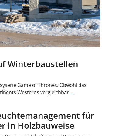
uf Winterbaustellen
tasyserie Game of Thrones. Obwohl das
ntinents Westeros vergleichbar
…
Feuchtemanagement für
r in Holzbauweise