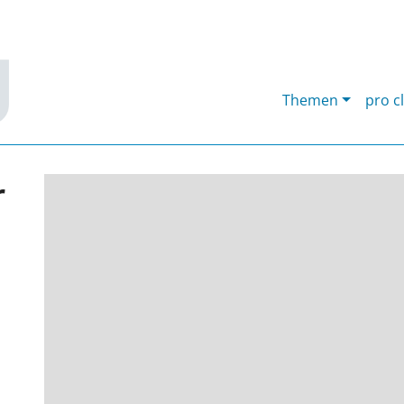
Themen
pro c
r