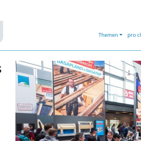
Themen
pro c
s