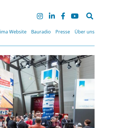
Suche
nach:
lima Website
Bauradio
Presse
Über uns