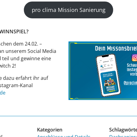
pro clima Mission Sanierung
GEWINNSPIEL?
chen dem 24.02. –
an unserem Social Media
 teil und gewinne eine
itch 2!
e dazu erfahrt ihr auf
stagram-Kanal
_de
Kategorien
Schlagwört