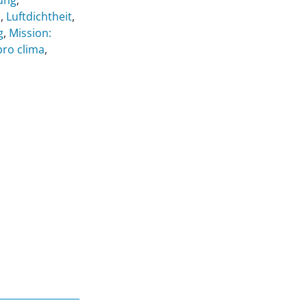
ung
,
l
,
Luftdichtheit
,
g
,
Mission:
pro clima
,