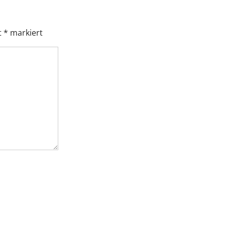
t
*
markiert