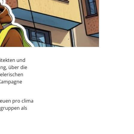
itekten und
ng, über die
ielerischen
n Kampagne
neuen pro clima
lgruppen als