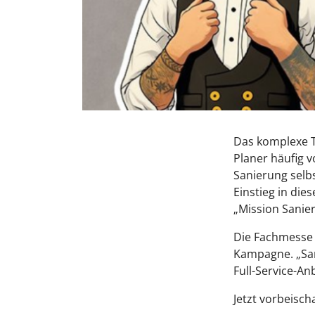
Das komplexe T
Planer häufig 
Sanierung selbs
Einstieg in di
„Mission Sanie
Die Fachmesse 
Kampagne. „San
Full-Service-An
Jetzt vorbeisch