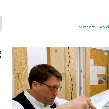
Themen
pro c
g