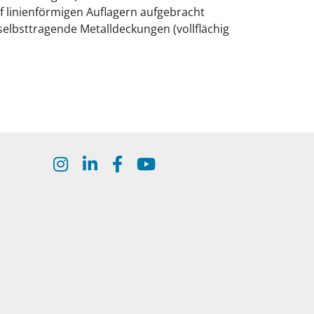
uf linienförmigen Auflagern aufgebracht
selbsttragende Metalldeckungen (vollflächig