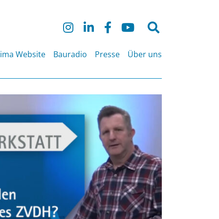
Suche
nach:
lima Website
Bauradio
Presse
Über uns