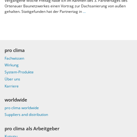
Vergangene Woche Freitag habe ich im Rahmen des 3. Partnertages des
Ortenauer Baunetzwerkes einen Vortrag zur Dachsanierung von außen
gehalten. Stattgefunden hat der Partnertag in
…
pro clima
Fachwissen
Wirkung
System-Produkte
Über uns
Karriere
worldwide
pro clima worldwide
Suppliers and distribution
pro clima als Arbeitgeber
Kununu