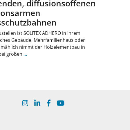
enden, diffusionsoffenen
ionsarmen
sschutzbahnen
stellen ist SOLITEX ADHERO in ihrem
liches Gebäude, Mehrfamilienhaus oder
llmählich nimmt der Holzelementbau in
bei großen
…