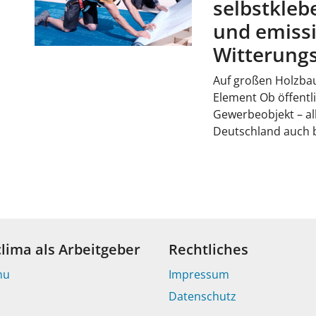
selbstkleb
und emiss
Witterung
Auf großen Holzbau
Element Ob öffent
Gewerbeobjekt – a
Deutschland auch 
clima als Arbeitgeber
Rechtliches
nu
Impressum
Datenschutz