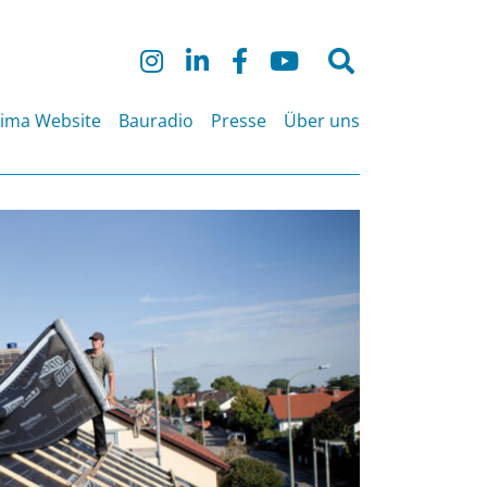
Suche
nach:
lima Website
Bauradio
Presse
Über uns