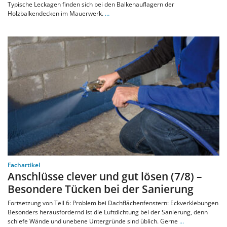
Typische Leckagen finden sich bei den Balkenauflagern der
Holzbalkendecken im Mauerwerk.
…
Fachartikel
Anschlüsse clever und gut lösen (7/8) –
Besondere Tücken bei der Sanierung
Fortsetzung von Teil 6: Problem bei Dachflächenfenstern: Eckverklebungen
Besonders herausfordernd ist die Luftdichtung bei der Sanierung, denn
schiefe Wände und unebene Untergründe sind üblich. Gerne
…