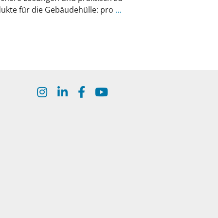
ukte für die Gebäudehülle: pro
…