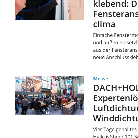
klebend: 
Fensteran
clima
Einfache Fensterm
und außen einsetzb
aus der Fensteransc
neue Anschlusskl
Messe
DACH+HOL
Expertenl
Luftdichtu
Winddicht
Vier Tage geballtes
Halle 6 Stand 101 