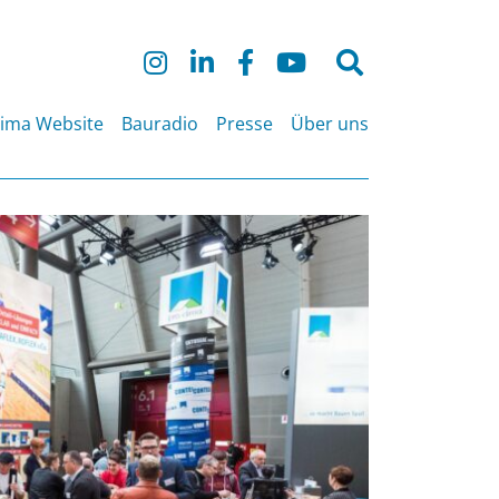
Suche
nach:
lima Website
Bauradio
Presse
Über uns