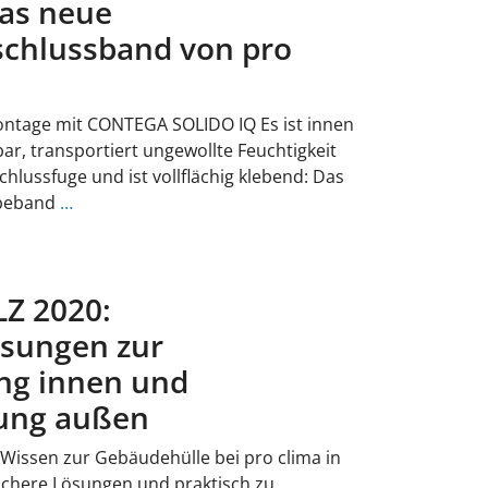
Das neue
schlussband von pro
ontage mit CONTEGA SOLIDO IQ Es ist innen
ar, transportiert ungewollte Feuchtigkeit
hlussfuge und ist vollflächig klebend: Das
ebeband
…
Z 2020:
ösungen zur
ng innen und
ung außen
 Wissen zur Gebäudehülle bei pro clima in
Sichere Lösungen und praktisch zu