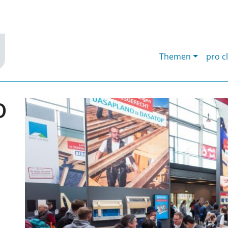
Themen
pro c
O