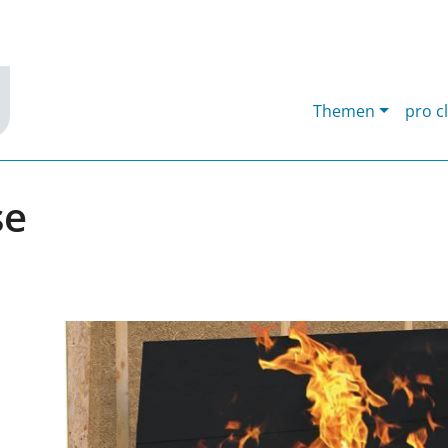
Themen
pro c
se