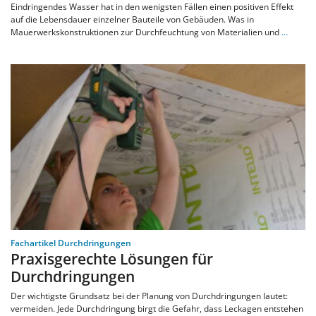
Eindringendes Wasser hat in den wenigsten Fällen einen positiven Effekt
auf die Lebensdauer einzelner Bauteile von Gebäuden. Was in
Mauerwerkskonstruktionen zur Durchfeuchtung von Materialien und
…
Fachartikel Durchdringungen
Praxisgerechte Lösungen für
Durchdringungen
Der wichtigste Grundsatz bei der Planung von Durchdringungen lautet:
vermeiden. Jede Durchdringung birgt die Gefahr, dass Leckagen entstehen