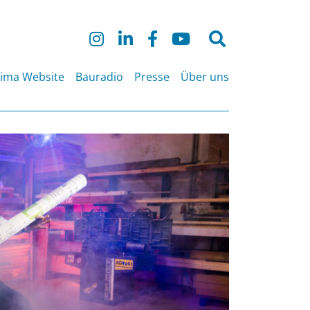
Suche
nach:
lima Website
Bauradio
Presse
Über uns